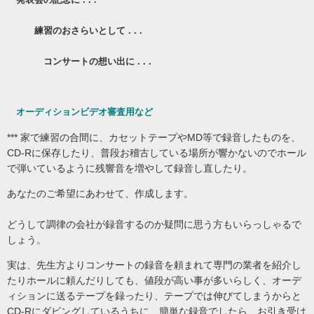
練習のおさらいとして . . .
コンサートの想い出に . . .
オーディションビデオ審査用など
*** 家で練習の合間に、カセットテープやMD等で録音したものを、
CD-Rに保存したり、普段お稽古している場所が響かないのでホール
で弾いているように残響音を増やして録音し直したり。
あなたのご希望にあわせて、作成します。
どうして調律の会社が録音するのか疑問に思う方もいらっしゃるで
しょう。
実は、先生方よりコンサートの録音を頼まれて専門の業者を紹介し
たりホールに頼んだりしても、値段が高い事が多いらしく、オーデ
ィションに送るテープを録ったり、テープでは伸びてしまうからと
CD-Rにダビングしているうちに、簡単な録音でしたら、お引き受け